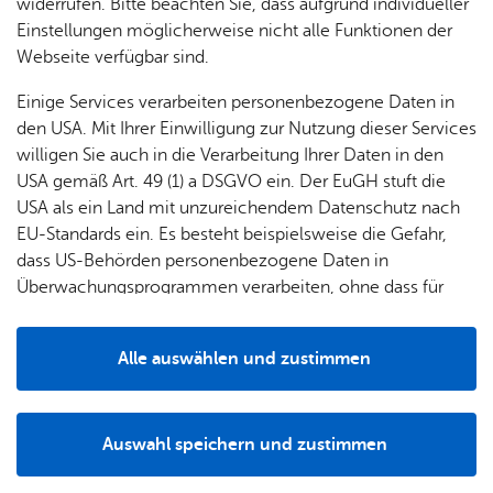
widerrufen. Bitte beachten Sie, dass aufgrund individueller
Einstellungen möglicherweise nicht alle Funktionen der
Webseite verfügbar sind.
Einige Services verarbeiten personenbezogene Daten in
Über uns
den USA. Mit Ihrer Einwilligung zur Nutzung dieser Services
willigen Sie auch in die Verarbeitung Ihrer Daten in den
USA gemäß Art. 49 (1) a DSGVO ein. Der EuGH stuft die
USA als ein Land mit unzureichendem Datenschutz nach
EU-Standards ein. Es besteht beispielsweise die Gefahr,
dass US-Behörden personenbezogene Daten in
Überwachungsprogrammen verarbeiten, ohne dass für
Europäerinnen und Europäer eine Klagemöglichkeit
besteht.
Alle auswählen und zustimmen
Details
Auswahl speichern und zustimmen
Sport ist unser Leben –
Notwendig
Drittanbieter
lernen Sie unser Team