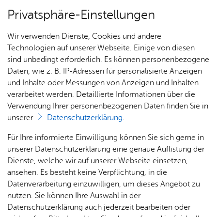
Privatsphäre-Einstellungen
Menü
Wir verwenden Dienste, Cookies und andere
Start­sei­te
Technologien auf unserer Webseite. Einige von diesen
sind unbedingt erforderlich. Es können personenbezogene
Daten, wie z. B. IP-Adressen für personalisierte Anzeigen
und Inhalte oder Messungen von Anzeigen und Inhalten
Sport­ver­ei­ne
verarbeitet werden. Detaillierte Informationen über die
Über uns
Verwendung Ihrer personenbezogenen Daten finden Sie in
unserer
Datenschutzerklärung
.
Ob Breitensport oder Spitzensport, Freizeitsport
Über­
Hal­
Nach­
Mit­
Für Ihre informierte Einwilligung können Sie sich gerne in
oder Wettkampfsport, Mannschaftssport oder
sicht
len­
rich­
glied
unserer Datenschutzerklärung eine genaue Auflistung der
individueller Sport, Vereinssport oder Schulsport,
Sport­
über­
ten
wer­
Dienste, welche wir auf unserer Webseite einsetzen,
der SSV ist die Dachorganisation aller sportlichen
ver­ei­
sicht
aus
den
ansehen. Es besteht keine Verpflichtung, in die
Aktivitäten in Friedrichshafen und das Bindeglied
ne
den
Datenverarbeitung einzuwilligen, um dieses Angebot zu
Ver­ei­
zur Stadtverwaltung.
nutzen. Sie können Ihre Auswahl in der
nen
Datenschutzerklärung auch jederzeit bearbeiten oder