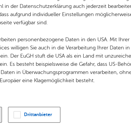
 in der Datenschutzerklärung auch jederzeit bearbeite
een oder Anregungen an den Stadtsportverband 
dass aufgrund individueller Einstellungen möglicherweise
ontakt
mit uns auf – oder nutzen Sie am besten 
eite verfügbar sind.
arbeiten personenbezogene Daten in den USA. Mit Ihrer 
ices willigen Sie auch in die Verarbeitung Ihrer Daten 
­for­mu­lar
 ein. Der EuGH stuft die USA als ein Land mit unzurei
in. Es besteht beispielsweise die Gefahr, dass US-Beh
, dass die mit * ge­kenn­zeich­ne­ten Fel­der Pflicht­an­ga­ben sind.
Daten in Überwachungsprogrammen verarbeiten, ohne 
Europäer eine Klagemöglichkeit besteht.
Drittanbieter