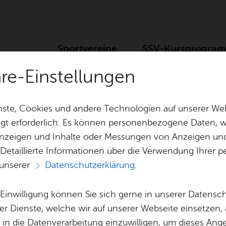
Sport­ver­ei­ne
SSV-Kurs­pro­gra
häre-Einstellungen
ste, Cookies und andere Technologien auf unserer Web
gt erforderlich. Es können personenbezogene Daten, wi
 Anzeigen und Inhalte oder Messungen von Anzeigen un
Nach­rich­ten aus den Ver­ei­nen
Mit­glied wer
 Detaillierte Informationen über die Verwendung Ihre
 unserer
Datenschutzerklärung
.
Kon­takt
e Einwilligung können Sie sich gerne in unserer Datensc
er Dienste, welche wir auf unserer Webseite einsetzen,
, in die Datenverarbeitung einzuwilligen, um dieses Ang