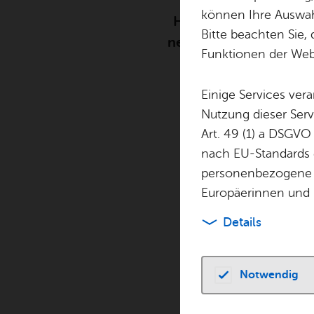
können Ihre Auswahl
Haben Sie Fragen, Id
Bitte beachten Sie, 
nehmen Sie gleich
K
Funktionen der Webs
Einige Services ver
Nutzung dieser Serv
Kon­takt
Art. 49 (1) a DSGVO
nach EU-Standards e
Bitte be­ach­ten Sie
personenbezogene 
Europäerinnen und 
Ihre Nach­richt
Details
Kommentar
*
Notwendig