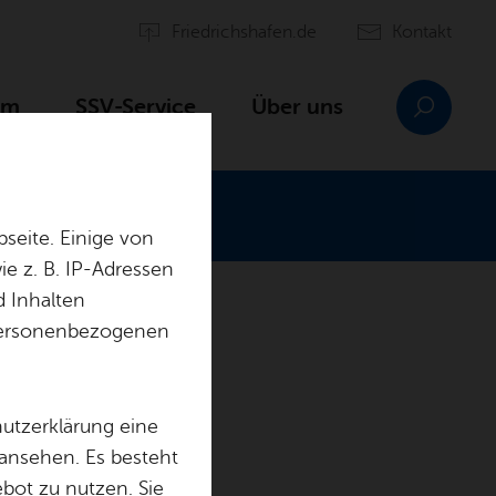
Fried­richs­ha­fen.de
Kon­takt
mm
SSV-Ser­vice
Über uns
seite. Einige von
e z. B. IP-Adressen
d Inhalten
­den
r personenbezogenen
hutzerklärung eine
 ansehen. Es besteht
ebot zu nutzen. Sie