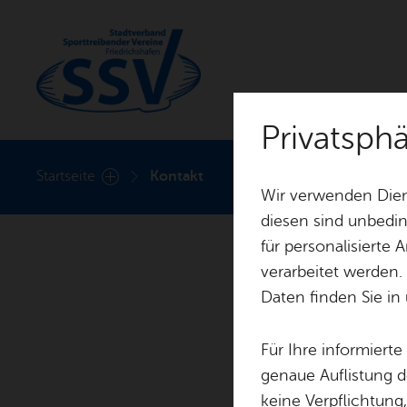
Privatsp
Sport­ver­ei­ne
Start­sei­te
Kon­takt
Wir verwenden Dien
diesen sind unbedin
für personalisierte
Über­sicht Sport­ver­ei­ne
Hal­len­über­sicht
verarbeitet werden.
Daten finden Sie in
Für Ihre informiert
genaue Auflistung d
keine Verpflichtung