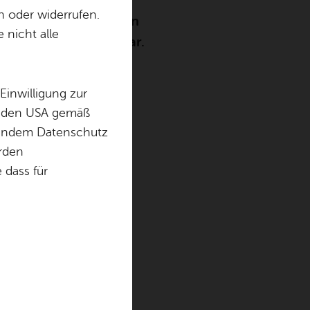
n oder widerrufen.
Friedrichshafen? Dann
 nicht alle
unser Kontaktformular.
Einwilligung zur
in den USA gemäß
chendem Datenschutz
örden
dass für