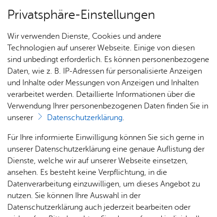
Privatsphäre-Einstellungen
Menü
Wir verwenden Dienste, Cookies und andere
Start­sei­te
Technologien auf unserer Webseite. Einige von diesen
sind unbedingt erforderlich. Es können personenbezogene
Daten, wie z. B. IP-Adressen für personalisierte Anzeigen
und Inhalte oder Messungen von Anzeigen und Inhalten
Alle Nachrichten
Sport­ver­ei­ne
verarbeitet werden. Detaillierte Informationen über die
Verwendung Ihrer personenbezogenen Daten finden Sie in
unserer
Datenschutzerklärung
.
Immer aktuell informiert – immer auf dem
Laufenden!
Über­
Hal­
Nach­
Mit­
Für Ihre informierte Einwilligung können Sie sich gerne in
sicht
len­
rich­
glied
unserer Datenschutzerklärung eine genaue Auflistung der
Sport­
über­
ten
wer­
Dienste, welche wir auf unserer Webseite einsetzen,
ver­ei­
sicht
aus
den
ansehen. Es besteht keine Verpflichtung, in die
ne
den
Datenverarbeitung einzuwilligen, um dieses Angebot zu
Ver­ei­
nutzen. Sie können Ihre Auswahl in der
nen
Erweiterte Suche
Datenschutzerklärung auch jederzeit bearbeiten oder