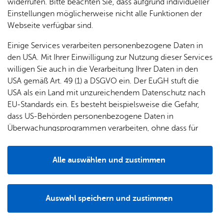
widerrufen. Bitte beachten Sie, dass aufgrund individueller
Einstellungen möglicherweise nicht alle Funktionen der
Webseite verfügbar sind.
Einige Services verarbeiten personenbezogene Daten in
den USA. Mit Ihrer Einwilligung zur Nutzung dieser Services
01.07.2026
Der SSV stellt eure Sportart
willigen Sie auch in die Verarbeitung Ihrer Daten in den
vor
USA gemäß Art. 49 (1) a DSGVO ein. Der EuGH stuft die
USA als ein Land mit unzureichendem Datenschutz nach
EU-Standards ein. Es besteht beispielsweise die Gefahr,
dass US-Behörden personenbezogene Daten in
Überwachungsprogrammen verarbeiten, ohne dass für
Europäerinnen und Europäer eine Klagemöglichkeit
besteht.
Alle auswählen und zustimmen
01.07.2026
Details
Europäische Woche in
Friedrichshafen BeActive
Auswahl speichern und zustimmen
2026
Notwendig
Drittanbieter