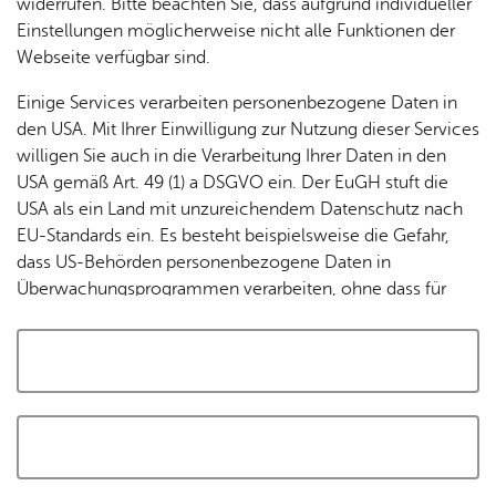
widerrufen. Bitte beachten Sie, dass aufgrund individueller
Tracking-Technologien, um die Bedienung zu
Einstellungen möglicherweise nicht alle Funktionen der
personalisieren und zu verbessern. Weitere Informationen
Webseite verfügbar sind.
finden Sie in unserer
Datenschutzerklärung
.
Einige Services verarbeiten personenbezogene Daten in
den USA. Mit Ihrer Einwilligung zur Nutzung dieser Services
Cookies akzeptieren und Karte laden
willigen Sie auch in die Verarbeitung Ihrer Daten in den
USA gemäß Art. 49 (1) a DSGVO ein. Der EuGH stuft die
USA als ein Land mit unzureichendem Datenschutz nach
EU-Standards ein. Es besteht beispielsweise die Gefahr,
dass US-Behörden personenbezogene Daten in
Überwachungsprogrammen verarbeiten, ohne dass für
Europäerinnen und Europäer eine Klagemöglichkeit
besteht.
Alle auswählen und zustimmen
Details
Auswahl speichern und zustimmen
Notwendig
Drittanbieter