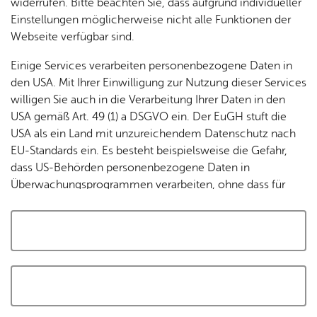
widerrufen. Bitte beachten Sie, dass aufgrund individueller
Tracking-Technologien, um die Bedienung zu
Einstellungen möglicherweise nicht alle Funktionen der
personalisieren und zu verbessern. Weitere Informationen
Webseite verfügbar sind.
finden Sie in unserer
Datenschutzerklärung
.
Einige Services verarbeiten personenbezogene Daten in
den USA. Mit Ihrer Einwilligung zur Nutzung dieser Services
Cookies akzeptieren und Karte laden
willigen Sie auch in die Verarbeitung Ihrer Daten in den
USA gemäß Art. 49 (1) a DSGVO ein. Der EuGH stuft die
USA als ein Land mit unzureichendem Datenschutz nach
EU-Standards ein. Es besteht beispielsweise die Gefahr,
dass US-Behörden personenbezogene Daten in
Überwachungsprogrammen verarbeiten, ohne dass für
Europäerinnen und Europäer eine Klagemöglichkeit
besteht.
Alle auswählen und zustimmen
Details
Auswahl speichern und zustimmen
Notwendig
Drittanbieter