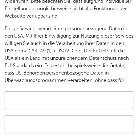
widerrufen. Bitte beachten Sie, dass aufgrund individueller
Tracking-Technologien, um die Bedienung zu
Einstellungen möglicherweise nicht alle Funktionen der
personalisieren und zu verbessern. Weitere Informationen
Webseite verfügbar sind.
finden Sie in unserer
Datenschutzerklärung
.
Einige Services verarbeiten personenbezogene Daten in
den USA. Mit Ihrer Einwilligung zur Nutzung dieser Services
Cookies akzeptieren und Karte laden
willigen Sie auch in die Verarbeitung Ihrer Daten in den
USA gemäß Art. 49 (1) a DSGVO ein. Der EuGH stuft die
USA als ein Land mit unzureichendem Datenschutz nach
EU-Standards ein. Es besteht beispielsweise die Gefahr,
dass US-Behörden personenbezogene Daten in
Überwachungsprogrammen verarbeiten, ohne dass für
Europäerinnen und Europäer eine Klagemöglichkeit
besteht.
Alle auswählen und zustimmen
Details
Auswahl speichern und zustimmen
Notwendig
Drittanbieter