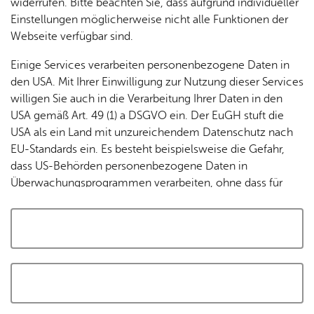
widerrufen. Bitte beachten Sie, dass aufgrund individueller
Tracking-Technologien, um die Bedienung zu
Einstellungen möglicherweise nicht alle Funktionen der
personalisieren und zu verbessern. Weitere Informationen
Webseite verfügbar sind.
finden Sie in unserer
Datenschutzerklärung
.
Einige Services verarbeiten personenbezogene Daten in
den USA. Mit Ihrer Einwilligung zur Nutzung dieser Services
Cookies akzeptieren und Karte laden
willigen Sie auch in die Verarbeitung Ihrer Daten in den
USA gemäß Art. 49 (1) a DSGVO ein. Der EuGH stuft die
USA als ein Land mit unzureichendem Datenschutz nach
EU-Standards ein. Es besteht beispielsweise die Gefahr,
dass US-Behörden personenbezogene Daten in
Überwachungsprogrammen verarbeiten, ohne dass für
Europäerinnen und Europäer eine Klagemöglichkeit
besteht.
Alle auswählen und zustimmen
Details
Auswahl speichern und zustimmen
Notwendig
Drittanbieter