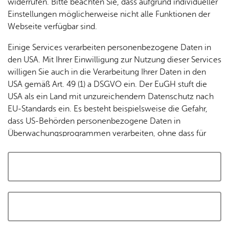
widerrufen. Bitte beachten Sie, dass aufgrund individueller
Tracking-Technologien, um die Bedienung zu
Einstellungen möglicherweise nicht alle Funktionen der
personalisieren und zu verbessern. Weitere Informationen
Webseite verfügbar sind.
finden Sie in unserer
Datenschutzerklärung
.
Einige Services verarbeiten personenbezogene Daten in
den USA. Mit Ihrer Einwilligung zur Nutzung dieser Services
Cookies akzeptieren und Karte laden
willigen Sie auch in die Verarbeitung Ihrer Daten in den
USA gemäß Art. 49 (1) a DSGVO ein. Der EuGH stuft die
USA als ein Land mit unzureichendem Datenschutz nach
EU-Standards ein. Es besteht beispielsweise die Gefahr,
dass US-Behörden personenbezogene Daten in
Überwachungsprogrammen verarbeiten, ohne dass für
Europäerinnen und Europäer eine Klagemöglichkeit
besteht.
Alle auswählen und zustimmen
Details
Auswahl speichern und zustimmen
Notwendig
Drittanbieter