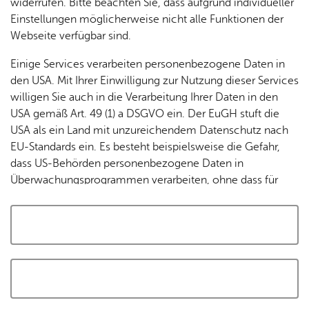
widerrufen. Bitte beachten Sie, dass aufgrund individueller
Tracking-Technologien, um die Bedienung zu
Einstellungen möglicherweise nicht alle Funktionen der
personalisieren und zu verbessern. Weitere Informationen
Webseite verfügbar sind.
finden Sie in unserer
Datenschutzerklärung
.
Einige Services verarbeiten personenbezogene Daten in
den USA. Mit Ihrer Einwilligung zur Nutzung dieser Services
Cookies akzeptieren und Karte laden
willigen Sie auch in die Verarbeitung Ihrer Daten in den
USA gemäß Art. 49 (1) a DSGVO ein. Der EuGH stuft die
USA als ein Land mit unzureichendem Datenschutz nach
EU-Standards ein. Es besteht beispielsweise die Gefahr,
dass US-Behörden personenbezogene Daten in
Überwachungsprogrammen verarbeiten, ohne dass für
Europäerinnen und Europäer eine Klagemöglichkeit
besteht.
Alle auswählen und zustimmen
Details
Auswahl speichern und zustimmen
Notwendig
Drittanbieter