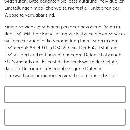
widerrufen. Bitte beachten Sie, dass aufgrund individueller
Tracking-Technologien, um die Bedienung zu
Einstellungen möglicherweise nicht alle Funktionen der
personalisieren und zu verbessern. Weitere Informationen
Webseite verfügbar sind.
finden Sie in unserer
Datenschutzerklärung
.
Einige Services verarbeiten personenbezogene Daten in
den USA. Mit Ihrer Einwilligung zur Nutzung dieser Services
Cookies akzeptieren und Karte laden
willigen Sie auch in die Verarbeitung Ihrer Daten in den
USA gemäß Art. 49 (1) a DSGVO ein. Der EuGH stuft die
USA als ein Land mit unzureichendem Datenschutz nach
EU-Standards ein. Es besteht beispielsweise die Gefahr,
dass US-Behörden personenbezogene Daten in
Überwachungsprogrammen verarbeiten, ohne dass für
Europäerinnen und Europäer eine Klagemöglichkeit
besteht.
Alle auswählen und zustimmen
Details
Auswahl speichern und zustimmen
Notwendig
Drittanbieter