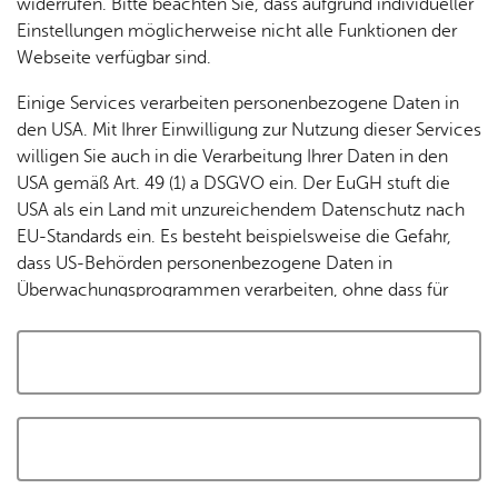
widerrufen. Bitte beachten Sie, dass aufgrund individueller
Tracking-Technologien, um die Bedienung zu
Einstellungen möglicherweise nicht alle Funktionen der
personalisieren und zu verbessern. Weitere Informationen
Webseite verfügbar sind.
finden Sie in unserer
Datenschutzerklärung
.
Einige Services verarbeiten personenbezogene Daten in
den USA. Mit Ihrer Einwilligung zur Nutzung dieser Services
Cookies akzeptieren und Karte laden
willigen Sie auch in die Verarbeitung Ihrer Daten in den
USA gemäß Art. 49 (1) a DSGVO ein. Der EuGH stuft die
USA als ein Land mit unzureichendem Datenschutz nach
EU-Standards ein. Es besteht beispielsweise die Gefahr,
dass US-Behörden personenbezogene Daten in
Überwachungsprogrammen verarbeiten, ohne dass für
Europäerinnen und Europäer eine Klagemöglichkeit
besteht.
Alle auswählen und zustimmen
Details
Auswahl speichern und zustimmen
Notwendig
Drittanbieter