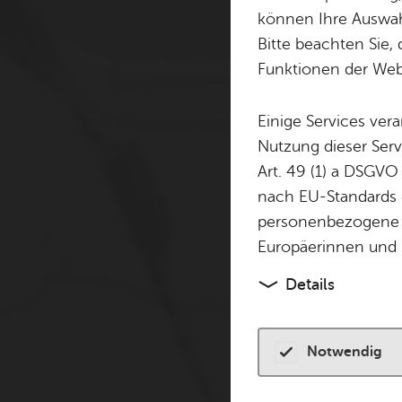
Cookie-Hinweis
können Ihre Auswahl
Bitte beachten Sie, 
Zum Laden dieser Karte 
Funktionen der Webs
andere Tracking-Technol
finden Sie in unserer
Dat
Einige Services ver
Nutzung dieser Serv
Cookies akzeptiere
Art. 49 (1) a DSGVO
nach EU-Standards e
personenbezogene 
Europäerinnen und 
Details
Notwendig