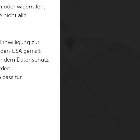
n oder widerrufen.
 nicht alle
erwenden Cookies und
. Weitere Informationen
Einwilligung zur
in den USA gemäß
chendem Datenschutz
örden
dass für