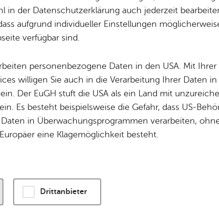
 in der Datenschutzerklärung auch jederzeit bearbeite
dass aufgrund individueller Einstellungen möglicherweise
wird eine Verbindung zu externen Servern hergestellt. Diese v
eite verfügbar sind.
ogien, um die Bedienung zu personalisieren und zu verbessern
enschutzerklärung
.
arbeiten personenbezogene Daten in den USA. Mit Ihrer 
ices willigen Sie auch in die Verarbeitung Ihrer Daten 
n und Karte laden
 ein. Der EuGH stuft die USA als ein Land mit unzurei
in. Es besteht beispielsweise die Gefahr, dass US-Beh
Daten in Überwachungsprogrammen verarbeiten, ohne 
Europäer eine Klagemöglichkeit besteht.
Drittanbieter