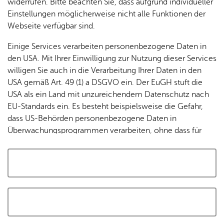
widerrufen. Bitte beachten Sie, dass aufgrund individueller
Tracking-Technologien, um die Bedienung zu
Einstellungen möglicherweise nicht alle Funktionen der
personalisieren und zu verbessern. Weitere Informationen
Webseite verfügbar sind.
finden Sie in unserer
Datenschutzerklärung
.
Einige Services verarbeiten personenbezogene Daten in
den USA. Mit Ihrer Einwilligung zur Nutzung dieser Services
Cookies akzeptieren und Karte laden
willigen Sie auch in die Verarbeitung Ihrer Daten in den
USA gemäß Art. 49 (1) a DSGVO ein. Der EuGH stuft die
USA als ein Land mit unzureichendem Datenschutz nach
EU-Standards ein. Es besteht beispielsweise die Gefahr,
dass US-Behörden personenbezogene Daten in
Überwachungsprogrammen verarbeiten, ohne dass für
Europäerinnen und Europäer eine Klagemöglichkeit
besteht.
Alle auswählen und zustimmen
Details
Auswahl speichern und zustimmen
Notwendig
Drittanbieter