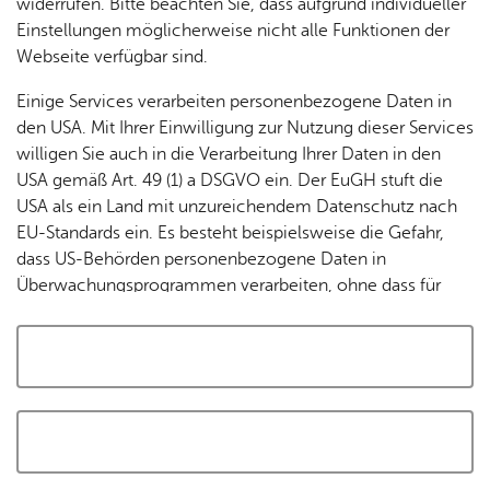
widerrufen. Bitte beachten Sie, dass aufgrund individueller
Tracking-Technologien, um die Bedienung zu
Einstellungen möglicherweise nicht alle Funktionen der
personalisieren und zu verbessern. Weitere Informationen
Webseite verfügbar sind.
finden Sie in unserer
Datenschutzerklärung
.
Einige Services verarbeiten personenbezogene Daten in
den USA. Mit Ihrer Einwilligung zur Nutzung dieser Services
Cookies akzeptieren und Karte laden
willigen Sie auch in die Verarbeitung Ihrer Daten in den
USA gemäß Art. 49 (1) a DSGVO ein. Der EuGH stuft die
USA als ein Land mit unzureichendem Datenschutz nach
EU-Standards ein. Es besteht beispielsweise die Gefahr,
dass US-Behörden personenbezogene Daten in
Überwachungsprogrammen verarbeiten, ohne dass für
Europäerinnen und Europäer eine Klagemöglichkeit
besteht.
Alle auswählen und zustimmen
Details
Auswahl speichern und zustimmen
Notwendig
Drittanbieter