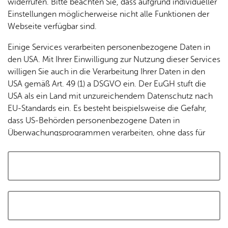
widerrufen. Bitte beachten Sie, dass aufgrund individueller
Tracking-Technologien, um die Bedienung zu
Einstellungen möglicherweise nicht alle Funktionen der
personalisieren und zu verbessern. Weitere Informationen
Webseite verfügbar sind.
finden Sie in unserer
Datenschutzerklärung
.
Einige Services verarbeiten personenbezogene Daten in
den USA. Mit Ihrer Einwilligung zur Nutzung dieser Services
Cookies akzeptieren und Karte laden
willigen Sie auch in die Verarbeitung Ihrer Daten in den
USA gemäß Art. 49 (1) a DSGVO ein. Der EuGH stuft die
USA als ein Land mit unzureichendem Datenschutz nach
EU-Standards ein. Es besteht beispielsweise die Gefahr,
dass US-Behörden personenbezogene Daten in
Überwachungsprogrammen verarbeiten, ohne dass für
Europäerinnen und Europäer eine Klagemöglichkeit
besteht.
Alle auswählen und zustimmen
Details
Auswahl speichern und zustimmen
Notwendig
Drittanbieter