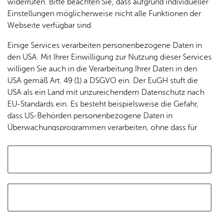
widerrufen. Bitte beachten Sie, dass aufgrund individueller
Tracking-Technologien, um die Bedienung zu
Einstellungen möglicherweise nicht alle Funktionen der
personalisieren und zu verbessern. Weitere Informationen
Webseite verfügbar sind.
finden Sie in unserer
Datenschutzerklärung
.
Einige Services verarbeiten personenbezogene Daten in
den USA. Mit Ihrer Einwilligung zur Nutzung dieser Services
Cookies akzeptieren und Karte laden
willigen Sie auch in die Verarbeitung Ihrer Daten in den
USA gemäß Art. 49 (1) a DSGVO ein. Der EuGH stuft die
USA als ein Land mit unzureichendem Datenschutz nach
EU-Standards ein. Es besteht beispielsweise die Gefahr,
dass US-Behörden personenbezogene Daten in
Überwachungsprogrammen verarbeiten, ohne dass für
Europäerinnen und Europäer eine Klagemöglichkeit
besteht.
Alle auswählen und zustimmen
Details
Auswahl speichern und zustimmen
Notwendig
Drittanbieter