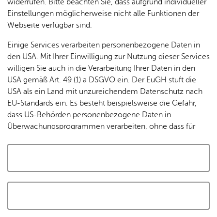
widerrufen. Bitte beachten Sie, dass aufgrund individueller
Tracking-Technologien, um die Bedienung zu
Einstellungen möglicherweise nicht alle Funktionen der
personalisieren und zu verbessern. Weitere Informationen
Webseite verfügbar sind.
finden Sie in unserer
Datenschutzerklärung
.
Einige Services verarbeiten personenbezogene Daten in
den USA. Mit Ihrer Einwilligung zur Nutzung dieser Services
Cookies akzeptieren und Karte laden
willigen Sie auch in die Verarbeitung Ihrer Daten in den
USA gemäß Art. 49 (1) a DSGVO ein. Der EuGH stuft die
USA als ein Land mit unzureichendem Datenschutz nach
EU-Standards ein. Es besteht beispielsweise die Gefahr,
dass US-Behörden personenbezogene Daten in
Überwachungsprogrammen verarbeiten, ohne dass für
Europäerinnen und Europäer eine Klagemöglichkeit
besteht.
Alle auswählen und zustimmen
Details
Auswahl speichern und zustimmen
Notwendig
Drittanbieter