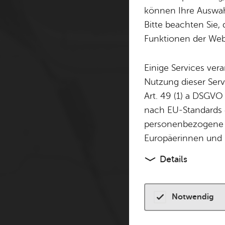
Cookie-Hinweis
können Ihre Auswahl
Bitte beachten Sie, 
Zum Laden dieser Karte 
Funktionen der Webs
andere Tracking-Technol
finden Sie in unserer
Dat
Einige Services ver
Nutzung dieser Serv
Cookies akzeptiere
Art. 49 (1) a DSGVO
nach EU-Standards e
personenbezogene 
Europäerinnen und 
Details
Notwendig