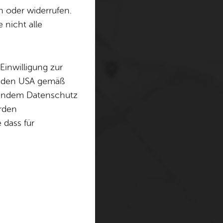
n oder widerrufen.
 nicht alle
erwenden Cookies und
. Weitere Informationen
Einwilligung zur
in den USA gemäß
chendem Datenschutz
örden
dass für