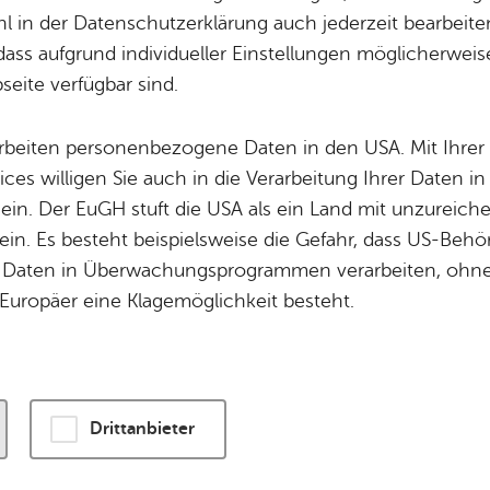
 in der Datenschutzerklärung auch jederzeit bearbeite
dass aufgrund individueller Einstellungen möglicherweise
wird eine Verbindung zu externen Servern hergestellt. Diese v
eite verfügbar sind.
ogien, um die Bedienung zu personalisieren und zu verbessern
enschutzerklärung
.
arbeiten personenbezogene Daten in den USA. Mit Ihrer 
ices willigen Sie auch in die Verarbeitung Ihrer Daten 
n und Karte laden
 ein. Der EuGH stuft die USA als ein Land mit unzurei
in. Es besteht beispielsweise die Gefahr, dass US-Beh
Daten in Überwachungsprogrammen verarbeiten, ohne 
Europäer eine Klagemöglichkeit besteht.
Drittanbieter