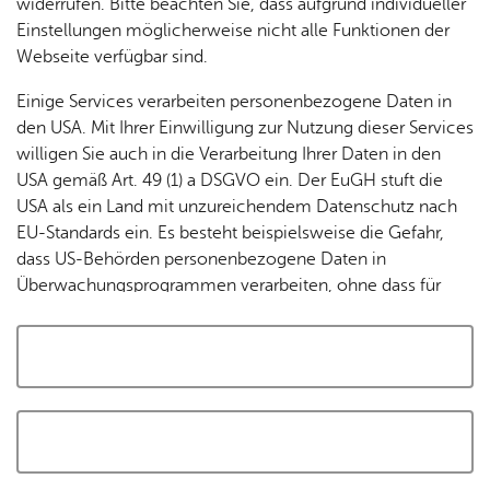
widerrufen. Bitte beachten Sie, dass aufgrund individueller
Tracking-Technologien, um die Bedienung zu
Einstellungen möglicherweise nicht alle Funktionen der
personalisieren und zu verbessern. Weitere Informationen
Webseite verfügbar sind.
finden Sie in unserer
Datenschutzerklärung
.
Einige Services verarbeiten personenbezogene Daten in
den USA. Mit Ihrer Einwilligung zur Nutzung dieser Services
Cookies akzeptieren und Karte laden
willigen Sie auch in die Verarbeitung Ihrer Daten in den
USA gemäß Art. 49 (1) a DSGVO ein. Der EuGH stuft die
USA als ein Land mit unzureichendem Datenschutz nach
EU-Standards ein. Es besteht beispielsweise die Gefahr,
dass US-Behörden personenbezogene Daten in
Überwachungsprogrammen verarbeiten, ohne dass für
Europäerinnen und Europäer eine Klagemöglichkeit
besteht.
Alle auswählen und zustimmen
Details
Auswahl speichern und zustimmen
Notwendig
Drittanbieter