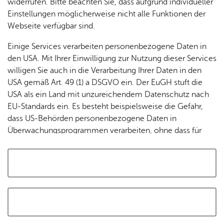
widerrufen. Bitte beachten Sie, dass aufgrund individueller
Tracking-Technologien, um die Bedienung zu
Einstellungen möglicherweise nicht alle Funktionen der
personalisieren und zu verbessern. Weitere Informationen
Webseite verfügbar sind.
finden Sie in unserer
Datenschutzerklärung
.
Einige Services verarbeiten personenbezogene Daten in
den USA. Mit Ihrer Einwilligung zur Nutzung dieser Services
Cookies akzeptieren und Karte laden
willigen Sie auch in die Verarbeitung Ihrer Daten in den
USA gemäß Art. 49 (1) a DSGVO ein. Der EuGH stuft die
USA als ein Land mit unzureichendem Datenschutz nach
EU-Standards ein. Es besteht beispielsweise die Gefahr,
dass US-Behörden personenbezogene Daten in
Überwachungsprogrammen verarbeiten, ohne dass für
Europäerinnen und Europäer eine Klagemöglichkeit
besteht.
Alle auswählen und zustimmen
Details
Auswahl speichern und zustimmen
Notwendig
Drittanbieter