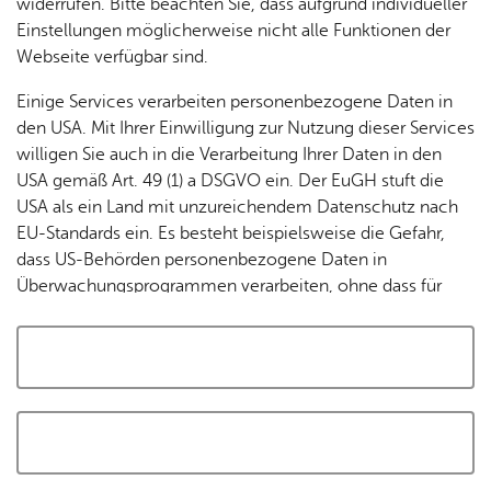
widerrufen. Bitte beachten Sie, dass aufgrund individueller
Tracking-Technologien, um die Bedienung zu
Einstellungen möglicherweise nicht alle Funktionen der
personalisieren und zu verbessern. Weitere Informationen
Webseite verfügbar sind.
finden Sie in unserer
Datenschutzerklärung
.
Einige Services verarbeiten personenbezogene Daten in
den USA. Mit Ihrer Einwilligung zur Nutzung dieser Services
Cookies akzeptieren und Karte laden
willigen Sie auch in die Verarbeitung Ihrer Daten in den
USA gemäß Art. 49 (1) a DSGVO ein. Der EuGH stuft die
USA als ein Land mit unzureichendem Datenschutz nach
EU-Standards ein. Es besteht beispielsweise die Gefahr,
dass US-Behörden personenbezogene Daten in
Überwachungsprogrammen verarbeiten, ohne dass für
Europäerinnen und Europäer eine Klagemöglichkeit
besteht.
Alle auswählen und zustimmen
Details
Auswahl speichern und zustimmen
Notwendig
Drittanbieter